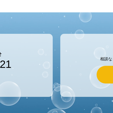
せ
相談な
121