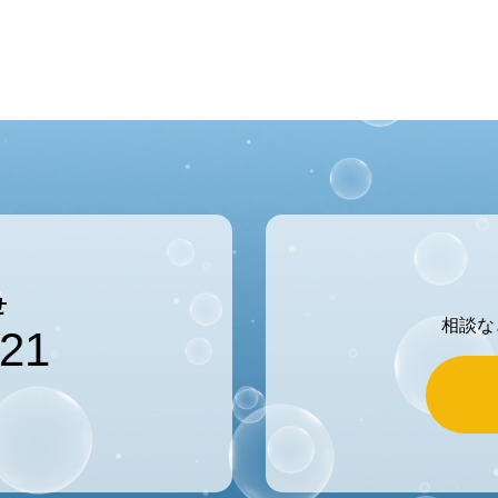
せ
相談な
121